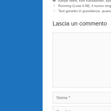
Tag
Kanye West
,
Kim Kardashian
,
kyl
Running (Lose it All), il nuovo s
Test genetici in gravidanza, quand
Lascia un commento
Commento
Nome
Email