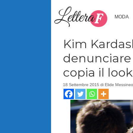
Vai
al
MODA
contenuto
Kim Kardas
denunciare 
copia il look
18 Settembre 2015
di
Elide Messine