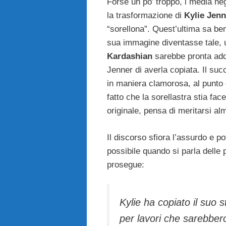
Forse un po’ troppo, i media neg
la trasformazione di
Kylie Jen
“sorellona”. Quest’ultima sa ben
sua immagine diventasse tale, u
Kardashian
sarebbe pronta addir
Jenner di averla copiata. Il su
in maniera clamorosa, al punto d
fatto che la sorellastra stia fa
originale, pensa di meritarsi a
Il discorso sfiora l’assurdo e p
possibile quando si parla delle 
prosegue:
Kylie ha copiato il suo st
per lavori che sarebber