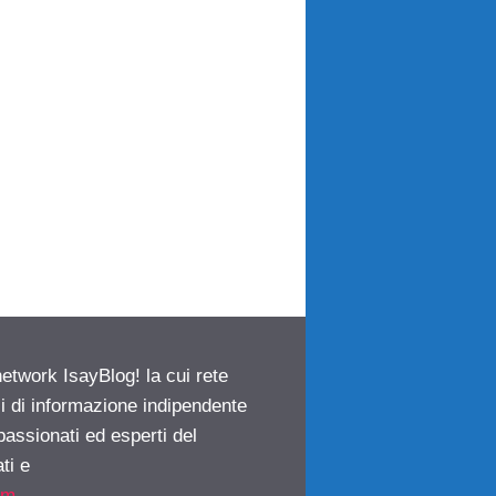
network IsayBlog! la cui rete
ci di informazione indipendente
passionati ed esperti del
ti e
om