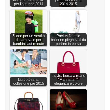
per l'autunno 2014
2014-2015
5 idee per un vestito
Pocket flats, le
di carnevale per
ballerine pieghevoli da
bambini last minute
portare in borsa
Liu Jo, borsa a mano
Liu Jo Jeans,
"Manhattan":
collezione p/e 2015
eleganza e colore