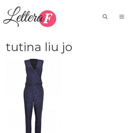
Vai
al
ME
contenuto
tutina liu jo