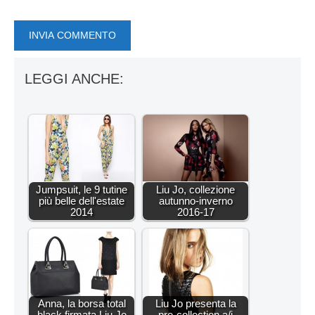
LEGGI ANCHE:
Jumpsuit, le 9 tutine
Liu Jo, collezione
più belle dell'estate
autunno-inverno
2014
2016-17
Anna, la borsa total
Liu Jo presenta la
black firmata Liu Jo
pre-collection a/i