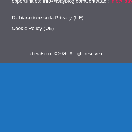
opportunities:
info@isayblog.comContattaci
:
info@isa
Dichiarazione sulla Privacy (UE)
Cookie Policy (UE)
LetteraF.com © 2026. All right reserverd.