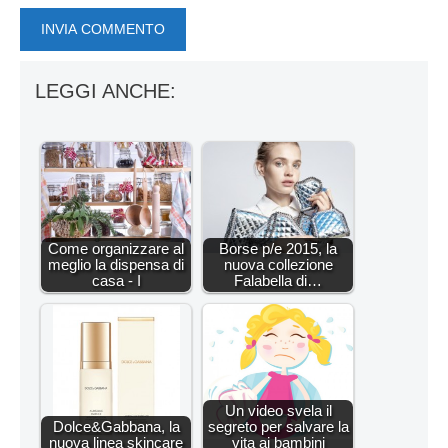
LEGGI ANCHE:
Come organizzare al
Borse p/e 2015, la
meglio la dispensa di
nuova collezione
casa - I
Falabella di…
Un video svela il
Dolce&Gabbana, la
segreto per salvare la
nuova linea skincare
vita ai bambini