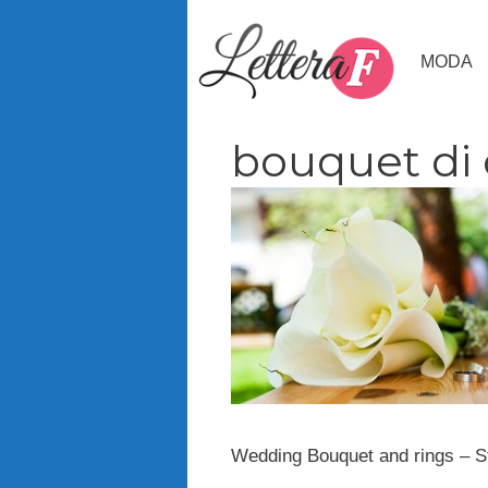
Vai
al
MODA
contenuto
bouquet di 
Wedding Bouquet and rings – 