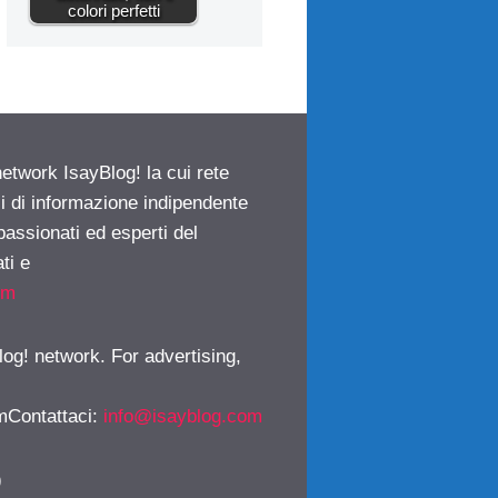
colori perfetti
network IsayBlog! la cui rete
ci di informazione indipendente
passionati ed esperti del
ti e
om
log! network. For advertising,
mContattaci
:
info@isayblog.com
)