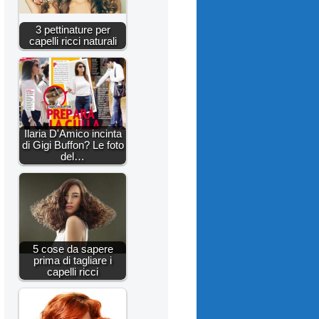
3 pettinature per
capelli ricci naturali
Ilaria D'Amico incinta
di Gigi Buffon? Le foto
del…
5 cose da sapere
prima di tagliare i
capelli ricci