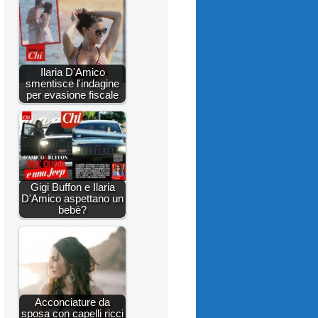
Ilaria D'Amico
smentisce l'indagine
per evasione fiscale
Gigi Buffon e Ilaria
D'Amico aspettano un
bebè?
Acconciature da
sposa con capelli ricci