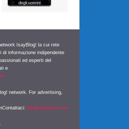
degli uomini
network IsayBlog! la cui rete
ci di informazione indipendente
passionati ed esperti del
ti e
om
log! network. For advertising,
mContattaci
:
info@isayblog.com
)