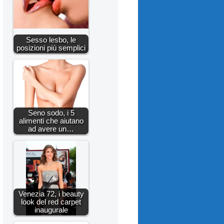
Sesso lesbo, le
posizioni più semplici
Seno sodo, i 5
alimenti che aiutano
ad avere un…
Venezia 72, i beauty
look del red carpet
inaugurale