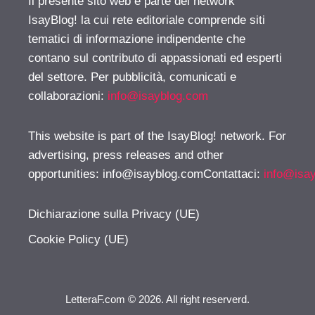
Il presente sito web è parte del network
IsayBlog! la cui rete editoriale comprende siti
tematici di informazione indipendente che
contano sul contributo di appassionati ed esperti
del settore. Per pubblicità, comunicati e
collaborazioni:
info@isayblog.com
This website is part of the IsayBlog! network. For
advertising, press releases and other
opportunities:
info@isayblog.comContattaci
:
info@isa
Dichiarazione sulla Privacy (UE)
Cookie Policy (UE)
LetteraF.com © 2026. All right reserverd.