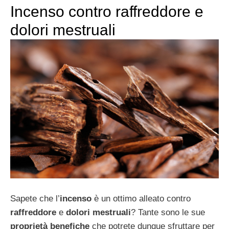
Incenso contro raffreddore e
dolori mestruali
Sapete che l’
incenso
è un ottimo alleato contro
raffreddore
e
dolori mestruali
? Tante sono le sue
proprietà benefiche
che potrete dunque sfruttare per