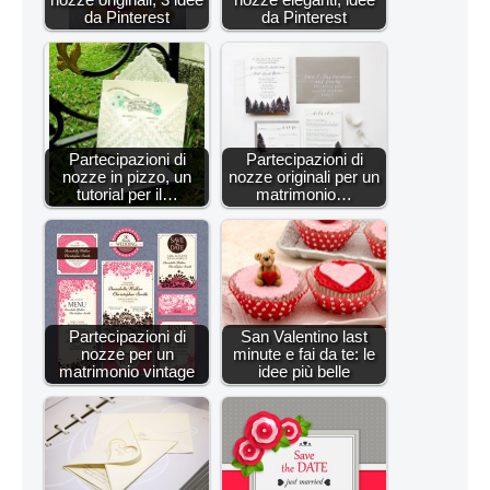
da Pinterest
da Pinterest
Partecipazioni di
Partecipazioni di
nozze in pizzo, un
nozze originali per un
tutorial per il…
matrimonio…
Partecipazioni di
San Valentino last
nozze per un
minute e fai da te: le
matrimonio vintage
idee più belle