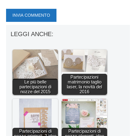
LEGGI ANCHE:
Partecipazioni
Le più belle
matrimonio taglio
partecipazioni di
laser, la novità del
nozze del 2015
2016
Partecipazioni di
Partecipazioni di
nozze originali, 3 idee
nozze eleganti, idee