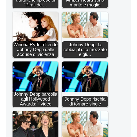
"Pirati dei…
marito e moglie
Winona Ryder difende
Johnny Depp, la
Johnny Depp dalle
rabbia, il dito mozzato
accuse di violenza
e gli…
Johnny Depp barcolla
agli Hollywood
Johnny Depp rischia
Awards: il video
di tornare single