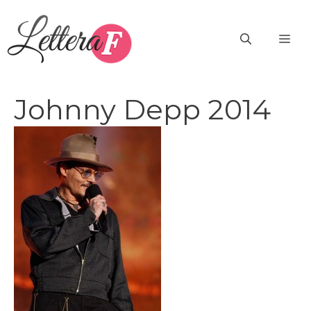
Vai
al
ME
contenuto
Johnny Depp 2014