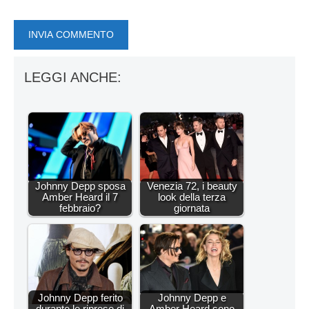
LEGGI ANCHE:
Johnny Depp sposa
Venezia 72, i beauty
Amber Heard il 7
look della terza
febbraio?
giornata
Johnny Depp ferito
Johnny Depp e
durante le riprese di
Amber Heard sono