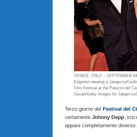
VENICE, ITALY – SEPTEMBER 04: J
Edgerton wearing a Jaeger-LeCoultr
Film Festival at the Palazzo del Ca
Gavan/Getty Images for Jaeger-LeC
Terzo giorno del
Festival del 
certamente
Johnny Depp
, irri
appare completamente diverso.