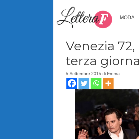
Vai
al
MODA
contenuto
Venezia 72, 
terza giorn
5 Settembre 2015
di
Emma