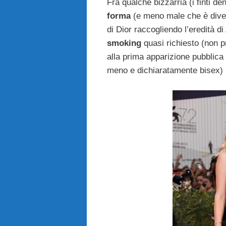
Fra qualche bizzarria (i finti de
forma
(e meno male che è divent
di Dior raccogliendo l’eredità d
smoking
quasi richiesto (non p
alla prima apparizione pubblica 
meno e dichiaratamente bisex) p