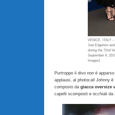
VENICE, ITALY –
Joel Edgerton and
during the 72nd V
September 4, 2015
Images)
Purtroppo il divo non è apparso a
applausi, al photocall Johnny è
composto da
giacca oversize v
capelli scomposti e occhiali da 