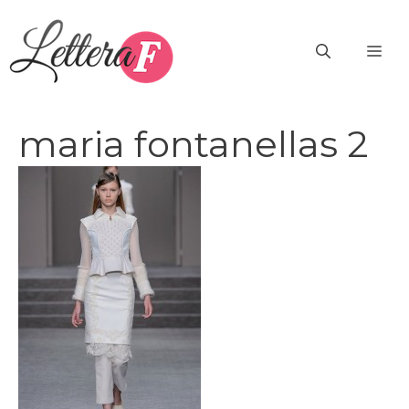
Vai
al
ME
contenuto
maria fontanellas 2