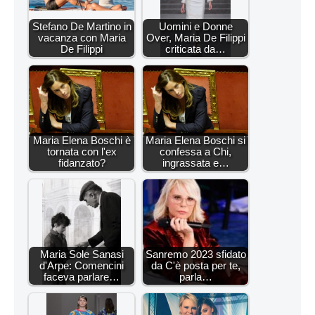
Stefano De Martino in
Uomini e Donne
vacanza con Maria
Over, Maria De Filippi
De Filippi
criticata da…
Maria Elena Boschi è
Maria Elena Boschi si
tornata con l'ex
confessa a Chi,
fidanzato?
ingrassata e…
Maria Sole Sanasi
Sanremo 2023 sfidato
d'Arpe: Comencini
da C'è posta per te,
faceva parlare…
parla…