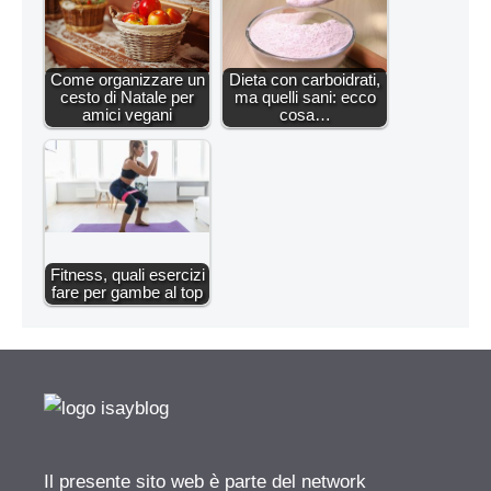
Come organizzare un
Dieta con carboidrati,
cesto di Natale per
ma quelli sani: ecco
amici vegani
cosa…
Fitness, quali esercizi
fare per gambe al top
Il presente sito web è parte del network