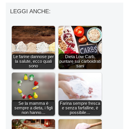
LEGGI ANCHE:
Le farine dannose per
Dieta Low Carb,
la salute, ecco quali
puntare sui carboidrati
sono
sani
Se la mamma è
Farina sempre fresca
sempre a dieta, i figli
e senza farfalline, è
non hanno…
possibile…