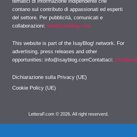
tematici di informazione indipendente che
contano sul contributo di appassionati ed esperti
del settore. Per pubblicità, comunicati e
collaborazioni:
info@isayblog.com
This website is part of the IsayBlog! network. For
advertising, press releases and other
opportunities:
info@isayblog.comContattaci
:
info@isa
Dichiarazione sulla Privacy (UE)
Cookie Policy (UE)
LetteraF.com © 2026. All right reserverd.