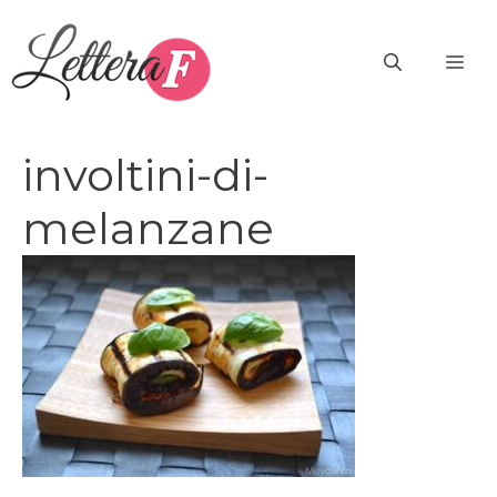
Vai
al
ME
contenuto
involtini-di-
melanzane