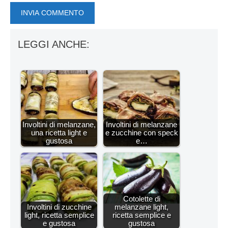
LEGGI ANCHE:
Involtini di melanzane,
Involtini di melanzane
una ricetta light e
e zucchine con speck
gustosa
e…
Cotolette di
Involtini di zucchine
melanzane light,
light, ricetta semplice
ricetta semplice e
e gustosa
gustosa