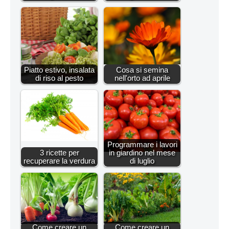
Piatto estivo, insalata
Cosa si semina
di riso al pesto
nell'orto ad aprile
Programmare i lavori
3 ricette per
in giardino nel mese
recuperare la verdura
di luglio
Come creare un
Come creare un