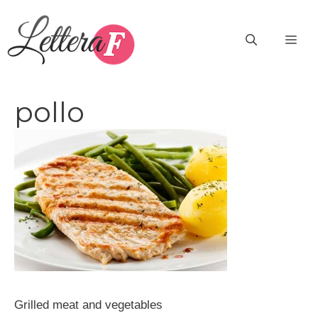
Vai
al
ME
contenuto
pollo
Grilled meat and vegetables