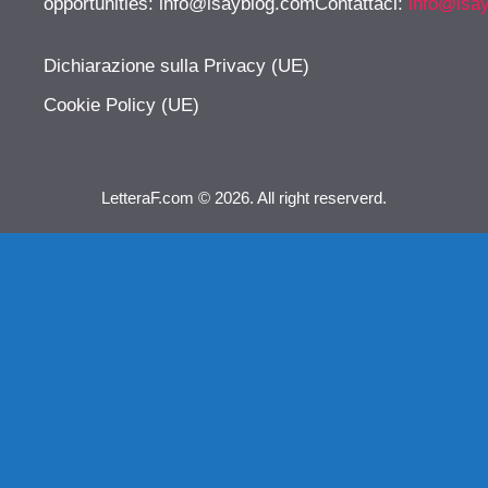
opportunities:
info@isayblog.comContattaci
:
info@isa
Dichiarazione sulla Privacy (UE)
Cookie Policy (UE)
LetteraF.com © 2026. All right reserverd.