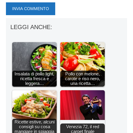
LEGGI ANCHE:
Insalata di pollo light,
Pollo con melone,
ricetta fresca e
carote e riso nero,
leggera…
una ricetta…
Ricette estive, alcuni
consigli su cosa
Venezia 72, il red
mangiare in spiaggia
carpet finale