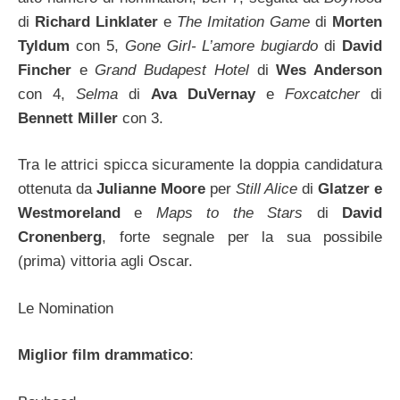
di
Richard Linklater
e
The Imitation Game
di
Morten
Tyldum
con 5,
Gone Girl- L’amore bugiardo
di
David
Fincher
e
Grand Budapest Hotel
di
Wes Anderson
con 4,
Selma
di
Ava DuVernay
e
Foxcatcher
di
Bennett Miller
con 3.
Tra le attrici spicca sicuramente la doppia candidatura
ottenuta da
Julianne Moore
per
Still Alice
di
Glatzer e
Westmoreland
e
Maps to the Stars
di
David
Cronenberg
, forte segnale per la sua possibile
(prima) vittoria agli Oscar.
Le Nomination
Miglior film drammatico
: