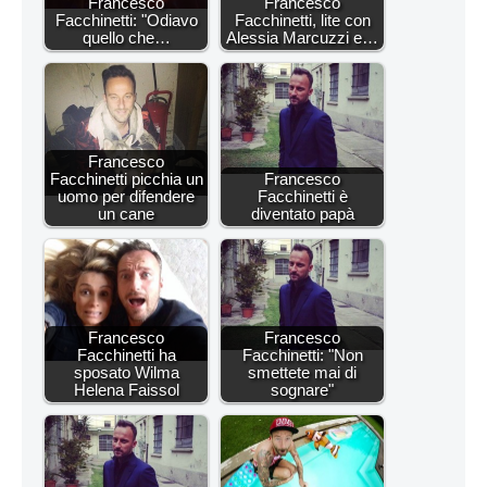
Francesco
Francesco
Facchinetti: "Odiavo
Facchinetti, lite con
quello che…
Alessia Marcuzzi e…
Francesco
Facchinetti picchia un
Francesco
uomo per difendere
Facchinetti è
un cane
diventato papà
Francesco
Francesco
Facchinetti ha
Facchinetti: "Non
sposato Wilma
smettete mai di
Helena Faissol
sognare"