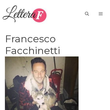
Vai
al
ME
contenuto
Francesco
Facchinetti