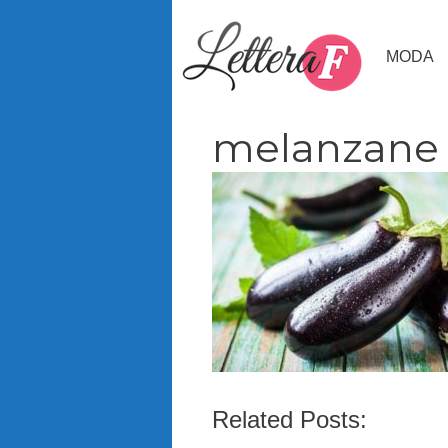
Vai
al
MODA
contenuto
melanzane
Related Posts: