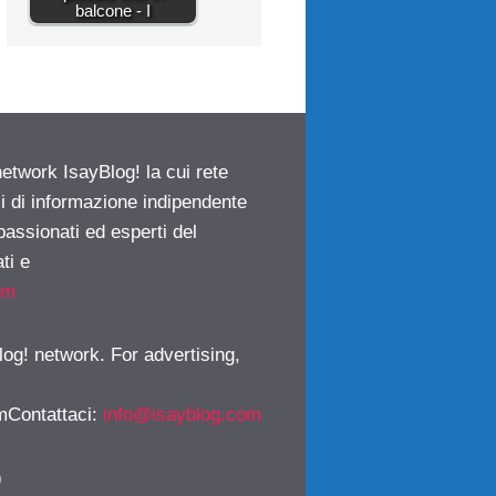
balcone - I
network IsayBlog! la cui rete
ci di informazione indipendente
passionati ed esperti del
ti e
om
log! network. For advertising,
mContattaci
:
info@isayblog.com
)