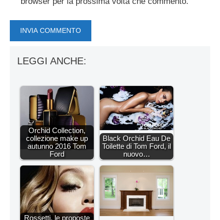
browser per la prossima volta che commento.
LEGGI ANCHE:
Orchid Collection,
collezione make up
Black Orchid Eau De
autunno 2016 Tom
Toilette di Tom Ford, il
Ford
nuovo…
Rossetti, le proposte