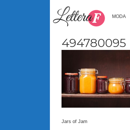
Vai
al
MODA
contenuto
494780095
Jars of Jam