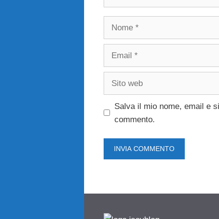
Nome
Email
Sito
web
Salva il mio nome, email e s
commento.