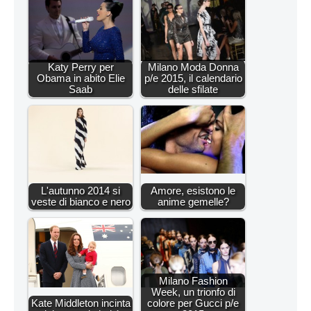
Katy Perry per
Milano Moda Donna
Obama in abito Elie
p/e 2015, il calendario
Saab
delle sfilate
L'autunno 2014 si
Amore, esistono le
veste di bianco e nero
anime gemelle?
Milano Fashion
Week, un trionfo di
Kate Middleton incinta
colore per Gucci p/e