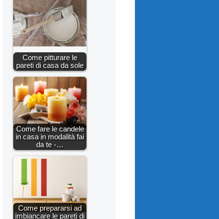
Come pitturare le
pareti di casa da sole
Come fare le candele
in casa in modalità fai
da te -…
Come prepararsi ad
imbiancare le pareti di