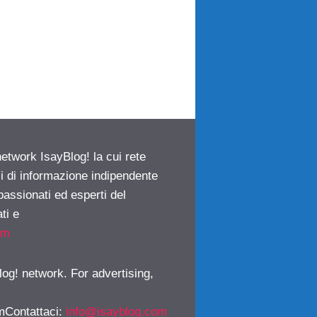
network IsayBlog! la cui rete
ci di informazione indipendente
passionati ed esperti del
ti e
om
log! network. For advertising,
mContattaci
:
info@isayblog.com