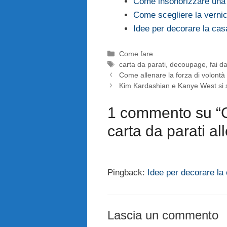
Come insonorizzare una 
Come scegliere la vernice
Idee per decorare la cas
Categorie
Come fare...
Tag
carta da parati
,
decoupage
,
fai d
Come allenare la forza di volontà
Kim Kardashian e Kanye West si 
1 commento su “C
carta da parati all
Pingback:
Idee per decorare la
Lascia un commento