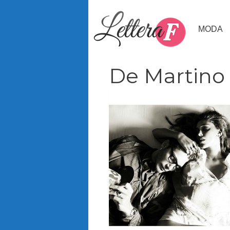
Vai
al
MODA
contenuto
De Martino