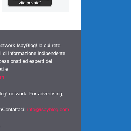
vita privata"
network IsayBlog! la cui rete
ci di informazione indipendente
passionati ed esperti del
ti e
om
log! network. For advertising,
mContattaci
:
info@isayblog.com
)