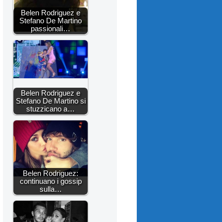
Belen Rodriguez e
Stefano De Martino
passionali…
Belen Rodriguez e
Stefano De Martino si
stuzzicano a…
Belen Rodriguez:
continuano i gossip
sulla…