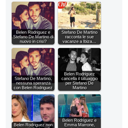
Belen Rodriguez e
Stefano De Martino
Stefano De Martino di
racconta le sue
nuovo in crisi?
vacanze a Ibiza…
Belen Rodriguez
Stefano De Martino,
cancella il tatuaggio
nessuna speranza
per Stefano De
con Belen Rodriguez
Martino
Belen Rodriguez e
Belen Rodriguez non
Emma Marrone,