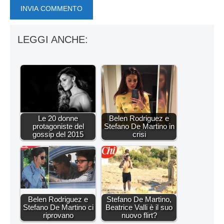
LEGGI ANCHE:
Le 20 donne
Belen Rodriguez e
protagoniste del
Stefano De Martino in
gossip del 2015
crisi
Belen Rodriguez e
Stefano De Martino,
Stefano De Martino ci
Beatrice Valli è il suo
riprovano
nuovo flirt?