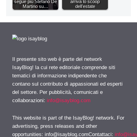
segue più Stefano De
arriva lo scoop
Martino su…
dell'estate
Il presente sito web è parte del network
IsayBlog! la cui rete editoriale comprende siti
tematici di informazione indipendente che
contano sul contributo di appassionati ed esperti
del settore. Per pubblicità, comunicati e
collaborazioni:
info@isayblog.com
This website is part of the IsayBlog! network. For
advertising, press releases and other
opportunities:
info@isayblog.comContattaci
:
info@isa