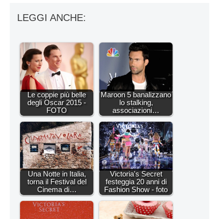
LEGGI ANCHE:
Le coppie più belle
Maroon 5 banalizzano
degli Oscar 2015 -
lo stalking,
FOTO
associazioni…
Una Notte in Italia,
Victoria's Secret
torna il Festival del
festeggia 20 anni di
Cinema di…
Fashion Show - foto