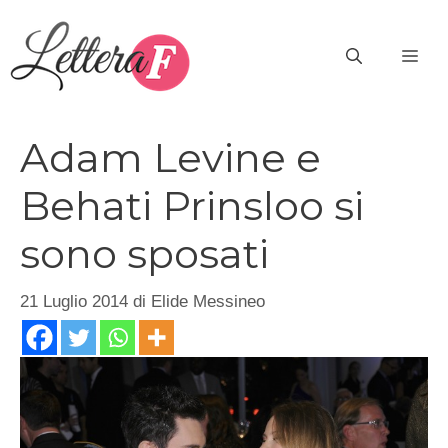
Vai
al
ME
contenuto
Adam Levine e
Behati Prinsloo si
sono sposati
21 Luglio 2014
di
Elide Messineo