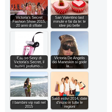
Victoria's Secret
San Valentino last
Fashion Show 2015,
minute e fai da te: le
20 anni di sfilate
idee più belle
Eau so Sexy di
Victoria De Angelis
Victoria's Secret, il
dei Maneskin si gode
nuovo profumo…
la…
Saldi estivi 2014, date
I bambini vip nati nel
d'inizio in tutte le
2015
regioni