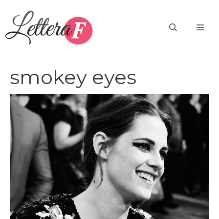
Vai
al
ME
contenuto
smokey eyes