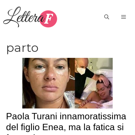
Vai
al
ME
contenuto
parto
Paola Turani innamoratissima
del figlio Enea, ma la fatica si