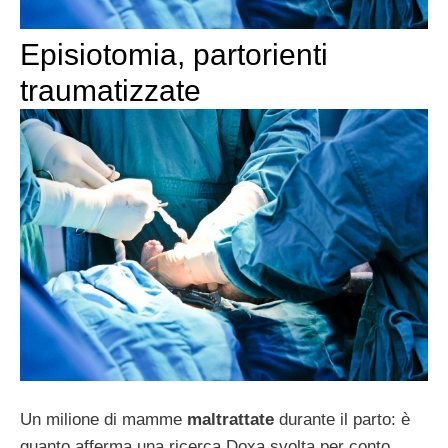
Episiotomia, partorienti
traumatizzate
Un milione di mamme
maltrattate
durante il parto: è
quanto afferma una ricerca Doxa svolta per conto