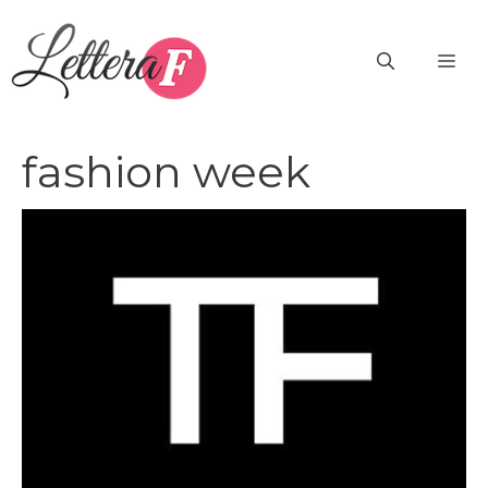
Vai
al
ME
contenuto
fashion week