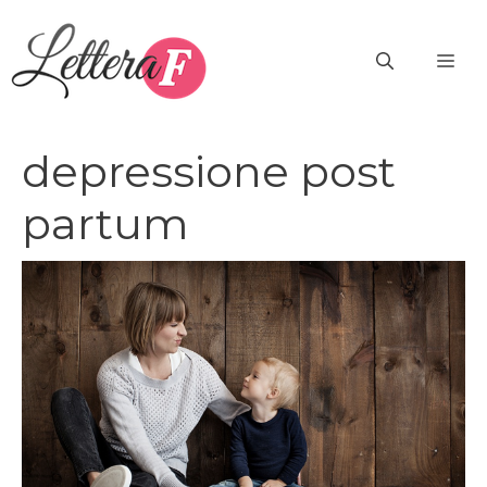
Vai
al
ME
contenuto
depressione post
partum