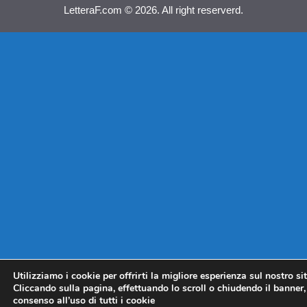
LetteraF.com © 2026. All right reserverd.
Utilizziamo i cookie per offrirti la migliore esperienza sul nostro si
Cliccando sulla pagina, effettuando lo scroll o chiudendo il banner, 
consenso all’uso di tutti i cookie