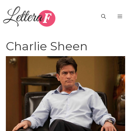
Vai
al
ME
contenuto
Charlie Sheen