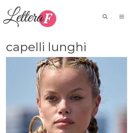
Vai
al
ME
contenuto
capelli lunghi