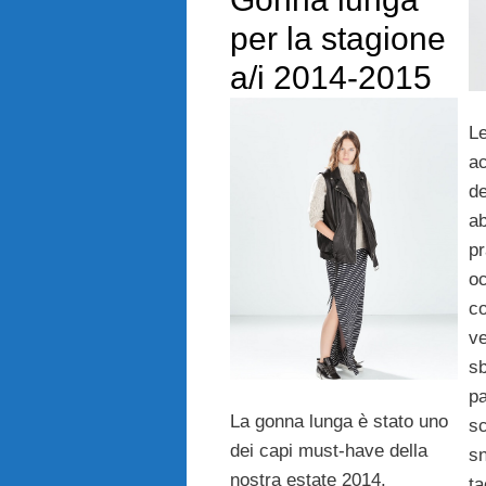
per la stagione
a/i 2014-2015
Le
a
de
a
pr
oc
co
ve
sb
pa
La gonna lunga è stato uno
sc
dei capi must-have della
sn
nostra estate 2014.
ta