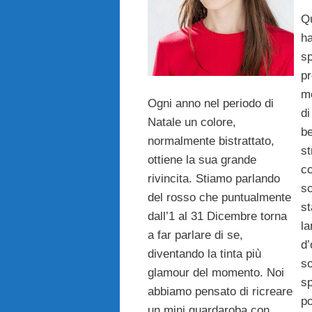
Qu
ha
sp
pr
mo
Ogni anno nel periodo di
di
Natale un colore,
be
normalmente bistrattato,
st
ottiene la sua grande
co
rivincita. Stiamo parlando
sc
del rosso che puntualmente
st
dall’1 al 31 Dicembre torna
la
a far parlare di se,
d’
diventando la tinta più
so
glamour del momento. Noi
sp
abbiamo pensato di ricreare
po
un mini guardaroba con