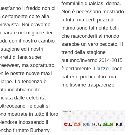
femminile qualsiasi donna.
est’anno il freddo non ci
Non è necessario mostrarlo
 certamente colte alla
a tutti, ma certi pezzi di
rovvista. Noi eravamo
intimo sono talmente belli
eparate nel migliore dei
che nasconderli al mondo
di, con il nostro cambio
sarebbe un vero peccato. Il
 stagione ed i nostri
trend della stagione
rretti di lana super
autunno/inverno 2014-2015
reetwear, ma soprattutto
è certamente il
pizzo
, pochi
n le nostre nuove maxi
pattern, pochi colori, ma
iarpe. La tendenza è
moltissime trasparenze.
ata indubbiamente
nciata dalle celebrità
oltreoceano, le quali si
no mostrate in tutto il loro
lendore indossando il
ncho firmato Burberry.