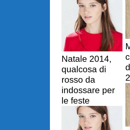
M
c
Natale 2014,
d
qualcosa di
rosso da
indossare per
le feste