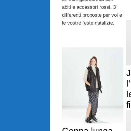
abiti e accessori rossi, 3
differenti proposte per voi e
le vostre feste natalizie.
J
l
l
f
Gonna lunga