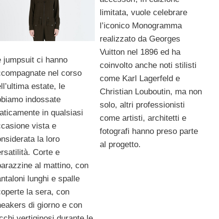
limitata, vuole celebrare
l’iconico Monogramma
realizzato da Georges
Vuitton nel 1896 ed ha
 jumpsuit ci hanno
coinvolto anche noti stilisti
ccompagnate nel corso
come Karl Lagerfeld e
ll’ultima estate, le
Christian Louboutin, ma non
bbiamo indossate
solo, altri professionisti
aticamente in qualsiasi
come artisti, architetti e
casione vista e
fotografi hanno preso parte
nsiderata la loro
al progetto.
rsatilità. Corte e
arazzine al mattino, con
ntaloni lunghi e spalle
operte la sera, con
eakers di giorno e con
cchi vertiginosi durante le