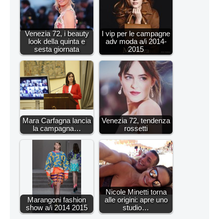
Venezia 72, i beauty
I vip per le campagne
look della quinta e
adv moda a/i 2014-
sesta giornata
2015
Mara Carfagna lancia
Venezia 72, tendenza
la campagna…
rossetti
Nicole Minetti torna
Marangoni fashion
alle origini: apre uno
show a/i 2014 2015
studio…