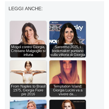
LEGGI ANCHE:
Mogol contro Giorgia,
Sanremo 2025, i
Cristiano Malgioglio si
bookmaker puntano
infuria
sulla vittoria di Giorgia
From Naples to Brasil
Temptation Island:
1975, Giorgia Fiore
Giorgia Lucini va a
p/e 2016
vivere da…