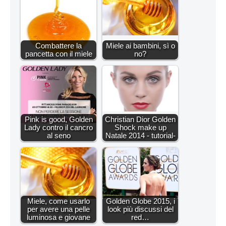
Combattere la
Miele ai bambini, sì o
pancetta con il miele
no?
Pink is good, Golden
Christian Dior Golden
Lady contro il cancro
Shock make up
al seno
Natale 2014 - tutorial-
Miele, come usarlo
Golden Globe 2015, i
per avere una pelle
look più discussi del
luminosa e giovane
red…