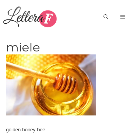
Vai
al
ME
contenuto
miele
golden honey bee