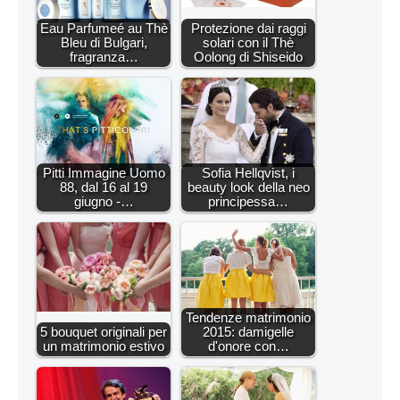
Eau Parfumeé au Thè
Protezione dai raggi
Bleu di Bulgari,
solari con il Thè
fragranza…
Oolong di Shiseido
Pitti Immagine Uomo
Sofia Hellqvist, i
88, dal 16 al 19
beauty look della neo
giugno -…
principessa…
Tendenze matrimonio
5 bouquet originali per
2015: damigelle
un matrimonio estivo
d'onore con…