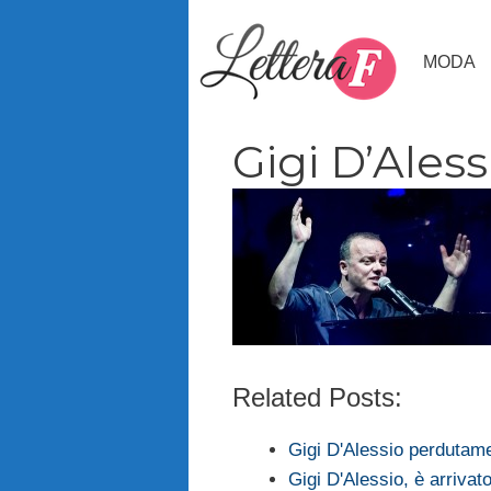
Vai
al
MODA
contenuto
Gigi D’Aless
Related Posts:
Gigi D'Alessio perdutam
Gigi D'Alessio, è arrivat