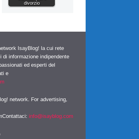
divorzio
network IsayBlog! la cui rete
ci di informazione indipendente
passionati ed esperti del
ti e
om
log! network. For advertising,
mContattaci
:
info@isayblog.com
)