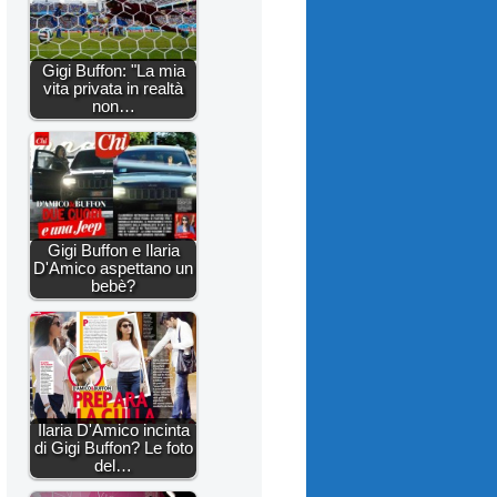
Gigi Buffon: "La mia
vita privata in realtà
non…
Gigi Buffon e Ilaria
D'Amico aspettano un
bebè?
Ilaria D'Amico incinta
di Gigi Buffon? Le foto
del…