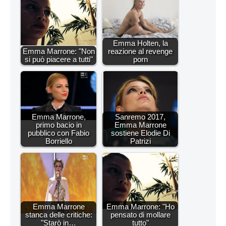
Emma Holten, la
Emma Marrone: "Non
reazione al revenge
si può piacere a tutti"
porn
Emma Marrone,
Sanremo 2017,
primo bacio in
Emma Marrone
pubblico con Fabio
sostiene Elodie Di
Borriello
Patrizi
Emma Marrone
Emma Marrone: "Ho
stanca delle critiche:
pensato di mollare
"Starò in…
tutto"