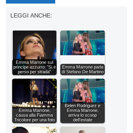
LEGGI ANCHE:
Emma Marrone sul
principe azzurro: "Si è
Emma Marrone parla
perso per strada"
di Stefano De Martino
Belen Rodriguez e
Emma Marrone,
Emma Marrone,
causa alla Fiamma
arriva lo scoop
Tricolore per una foto
dell'estate