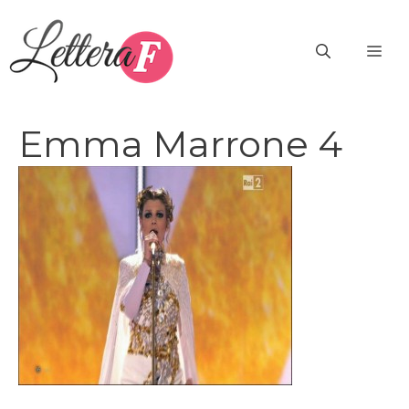
Vai
al
ME
contenuto
Emma Marrone 4