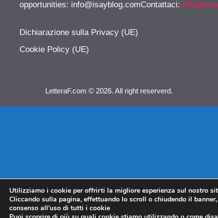
opportunities:
info@isayblog.comContattaci
:
info@isa
Dichiarazione sulla Privacy (UE)
Cookie Policy (UE)
LetteraF.com © 2026. All right reserverd.
Utilizziamo i cookie per offrirti la migliore esperienza sul nostro si
Cliccando sulla pagina, effettuando lo scroll o chiudendo il banner, 
consenso all’uso di tutti i cookie
Puoi scoprire di più su quali cookie stiamo utilizzando o come disat