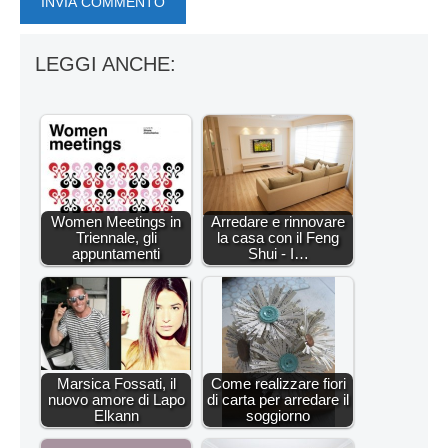
LEGGI ANCHE:
Women Meetings in
Arredare e rinnovare
Triennale, gli
la casa con il Feng
appuntamenti
Shui - I…
Marsica Fossati, il
Come realizzare fiori
nuovo amore di Lapo
di carta per arredare il
Elkann
soggiorno