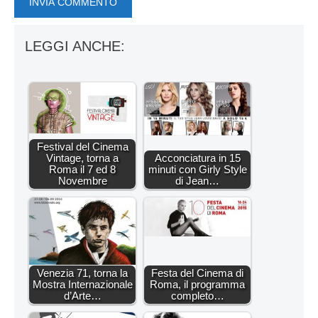
LEGGI ANCHE:
Festival del Cinema
Vintage, torna a
Acconciatura in 15
Roma il 7 ed 8
minuti con Girly Style
Novembre
di Jean…
Venezia 71, torna la
Festa del Cinema di
Mostra Internazionale
Roma, il programma
d’Arte…
completo…