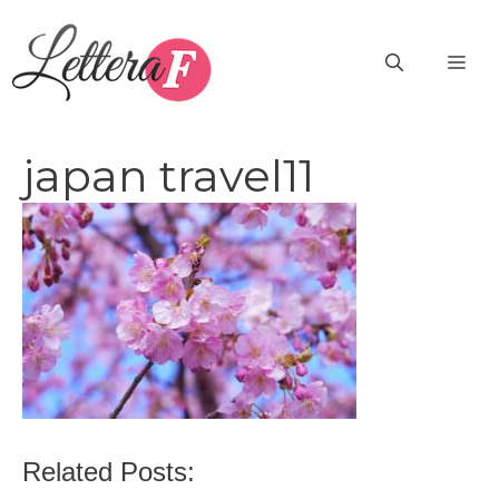
Vai
al
ME
contenuto
japan travel11
Related Posts: