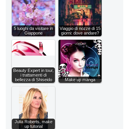
5 luoghi da visitare in
Viaggio di nozze di 15
Giappone
giorni: dove andare?
Beauty Expert in tour,
i trattamenti di
bellezza di Shiseido
Make up manga
Julia Roberts, make
up tutorial