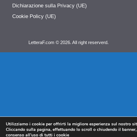
Dichiarazione sulla Privacy (UE)
Cookie Policy (UE)
LetteraF.com © 2026. All right reserverd.
Utilizziamo i cookie per offrirti la migliore esperienza sul nostro si
Cliccando sulla pagina, effettuando lo scroll o chiudendo il banner, 
consenso all’uso di tutti i cookie