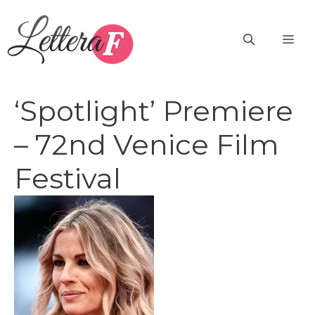
Vai
al
ME
contenuto
‘Spotlight’ Premiere
– 72nd Venice Film
Festival