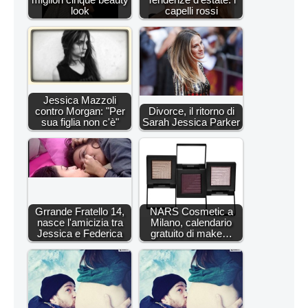
look
capelli rossi
Jessica Mazzoli
contro Morgan: "Per
Divorce, il ritorno di
sua figlia non c'è"
Sarah Jessica Parker
Grrande Fratello 14,
NARS Cosmetic a
nasce l'amicizia tra
Milano, calendario
Jessica e Federica
gratuito di make…