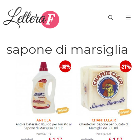
Vai
al
ME
contenuto
sapone di marsiglia