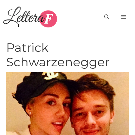
Vai
al
ME
contenuto
Patrick
Schwarzenegger