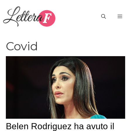
Vai
al
ME
contenuto
Covid
Belen Rodriguez ha avuto il