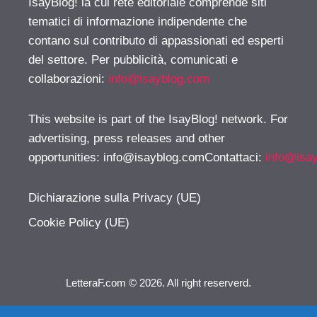
IsayBlog! la cui rete editoriale comprende siti
tematici di informazione indipendente che
contano sul contributo di appassionati ed esperti
del settore. Per pubblicità, comunicati e
collaborazioni:
info@isayblog.com
This website is part of the IsayBlog! network. For
advertising, press releases and other
opportunities:
info@isayblog.comContattaci
:
info@isa
Dichiarazione sulla Privacy (UE)
Cookie Policy (UE)
LetteraF.com © 2026. All right reserverd.