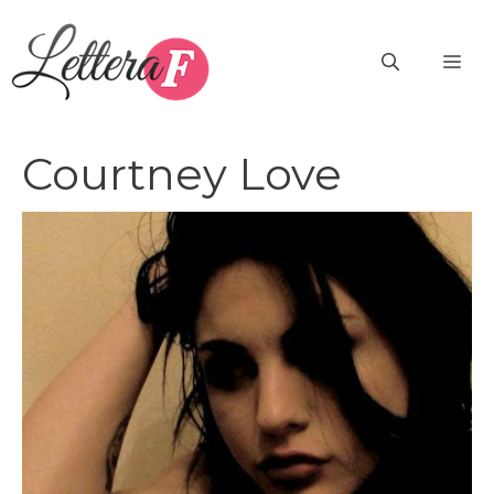
Vai
al
ME
contenuto
Courtney Love