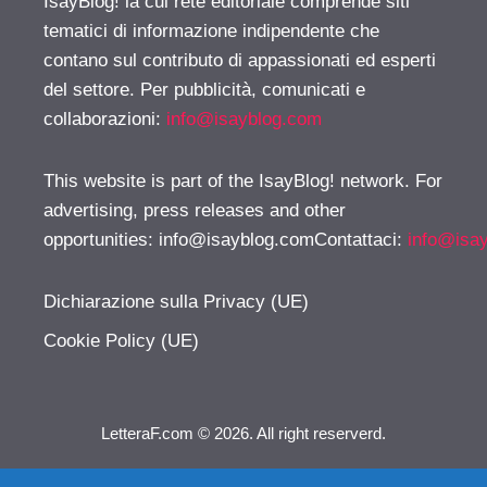
IsayBlog! la cui rete editoriale comprende siti
tematici di informazione indipendente che
contano sul contributo di appassionati ed esperti
del settore. Per pubblicità, comunicati e
collaborazioni:
info@isayblog.com
This website is part of the IsayBlog! network. For
advertising, press releases and other
opportunities:
info@isayblog.comContattaci
:
info@isa
Dichiarazione sulla Privacy (UE)
Cookie Policy (UE)
LetteraF.com © 2026. All right reserverd.