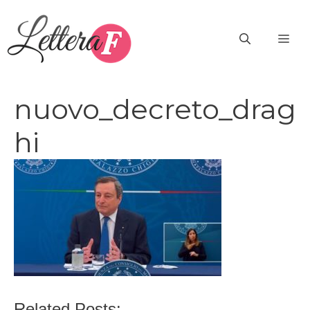
Vai
al
ME
contenuto
nuovo_decreto_drag
hi
Related Posts: