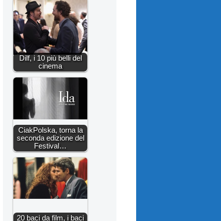
Dilf, i 10 più belli del
cinema
CiakPolska, torna la
seconda edizione del
Festival…
20 baci da film, i baci