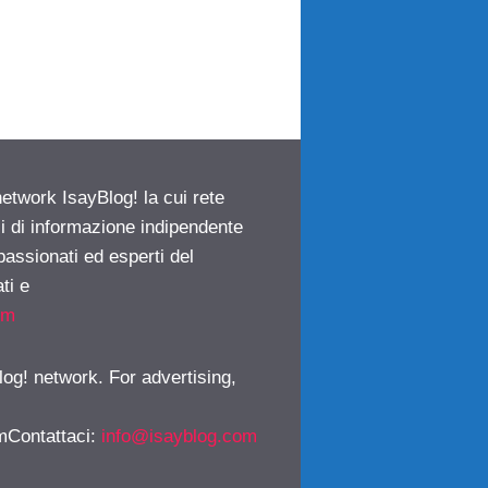
network IsayBlog! la cui rete
ci di informazione indipendente
passionati ed esperti del
ti e
om
log! network. For advertising,
mContattaci
:
info@isayblog.com