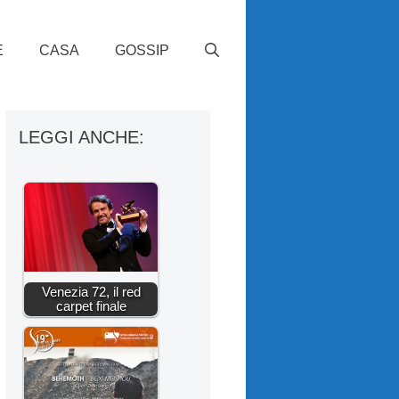
E
CASA
GOSSIP
LEGGI ANCHE:
Venezia 72, il red
carpet finale