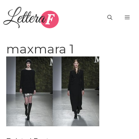
Vai
al
ME
contenuto
maxmara 1