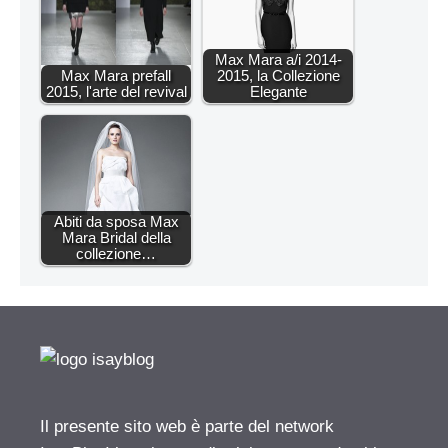
Max Mara a/i 2014-
Max Mara prefall
2015, la Collezione
2015, l'arte del revival
Elegante
Abiti da sposa Max
Mara Bridal della
collezione…
Il presente sito web è parte del network